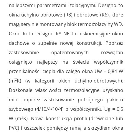
najlepszymi parametrami izolacyjnymi. Designo to
okna uchylno-obrotowe (R8) i obrotowe (R6), które
mają seryjnie montowany blok termoizolacyjny WD.
Okno Roto Designo R8 NE to niskoemisyjne okno
dachowe o zupełnie nowej konstrukcji. Poprzez
zastosowanie opatentowanych rozwiązań
osiągnięto najlepszy na świecie współczynnik
przenikalności ciepła dla całego okna Uw = 0,84 W
2
(m
K) (w kategorii okien uchylno-obrotowych).
Doskonałe właściwości termoizolacyjne uzyskano
min. poprzez zastosowanie potrójnego pakietu
szybowego (4/10/4/10/4) o współczynniku Ug = 0,5
2
W (m
K). Nowa konstrukcja profili (drewniane lub
PVC) i uszczelek pomiędzy ramą a skrzydłem okna