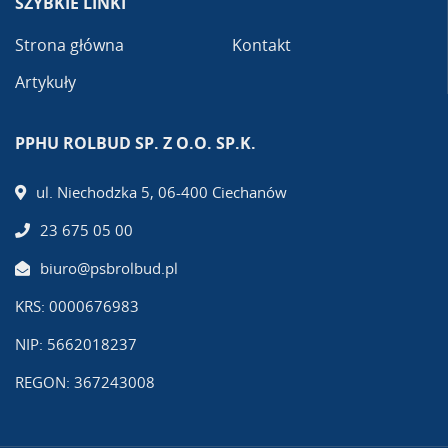
SZYBKIE LINKI
Strona główna
Kontakt
Artykuły
PPHU ROLBUD SP. Z O.O. SP.K.
ul. Niechodzka 5, 06-400 Ciechanów
23 675 05 00
biuro@psbrolbud.pl
KRS: 0000676983
NIP: 5662018237
REGON: 367243008