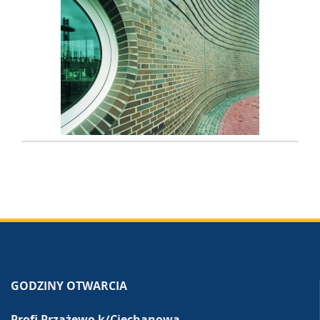
GODZINY OTWARCIA
Profi Przążewo k/Ciechanowa