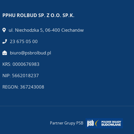
PPHU ROLBUD SP. Z O.O. SP.K.
ul. Niechodzka 5, 06-400 Ciechanów
23 675 05 00
biuro@psbrolbud.pl
KRS: 0000676983
NIP: 5662018237
REGON: 367243008
Partner Grupy PSB