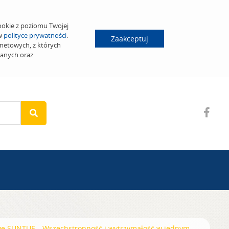
ookie z poziomu Twojej
 w
polityce prywatności
.
Zaakceptuj
netowych, z których
wanych oraz
we SUNTUF – Wszechstronność i wytrzymałość w jednym