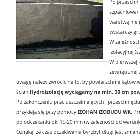
Po przeschni
szpachlowani
warstwę nie 
wystarczy gr
W zależności
izolacyjnej 
W pierwszej k
zewnętrznej z
uwagę należy zwrócić na to, by powierzchnie kątów w
ścian.
Hydroizolację wyciągamy na min. 30 cm pow
Po zakończeniu prac uszczelniających i przeschnięci
przykleja się przy pomocy
IZOHAN IZOBUDU WK
. P
po odczekaniu ok. 15-20 min (w zależności od warun
Oznaką, że czas oczekiwania był zbyt długi jest zmia