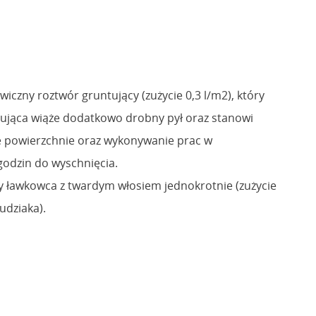
ywiczny roztwór gruntujący (zużycie 0,3 l/m2), który
tująca wiąże dodatkowo drobny pył oraz stanowi
he powierzchnie oraz wykonywanie prac w
godzin do wyschnięcia.
y ławkowca z twardym włosiem jednokrotnie (zużycie
udziaka).