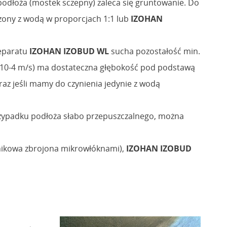
 podłoża (mostek sczepny) zaleca się gruntowanie. Do
zony z wodą w proporcjach 1:1 lub
IZOHAN
reparatu
IZOHAN IZOBUD WL
sucha pozostałość min.
k > 10-4 m/s) ma dostateczna głębokość pod podstawą
az jeśli mamy do czynienia jedynie z wodą
rzypadku podłoża słabo przepuszczalnego, można
nikowa zbrojona mikrowłóknami),
IZOHAN IZOBUD