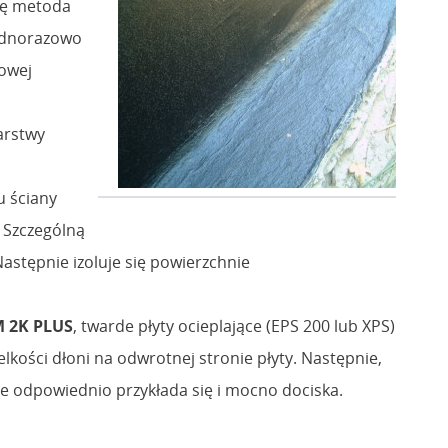
ję metoda
jednorazowo
iowej
arstwy
u ściany
. Szczególną
astępnie izoluje się powierzchnie
 2K PLUS
, twarde płyty ocieplające (EPS 200 lub XPS)
lkości dłoni na odwrotnej stronie płyty. Następnie,
e odpowiednio przykłada się i mocno dociska.