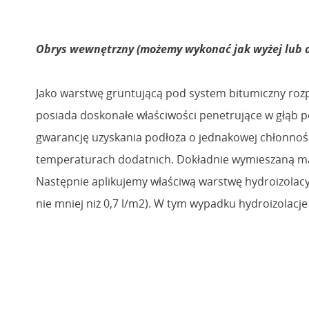
Obrys wewnętrzny (możemy wykonać jak wyżej lub 
Jako warstwę gruntującą pod system bitumiczny ro
posiada doskonałe właściwości penetrujące w głąb 
gwarancję uzyskania podłoża o jednakowej chłonnośc
temperaturach dodatnich. Dokładnie wymieszaną masę
Następnie aplikujemy właściwą warstwę hydroizolac
nie mniej niż 0,7 l/m2). W tym wypadku hydroizola