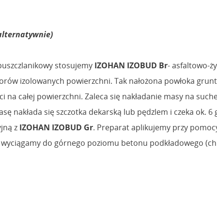
alternatywnie)
zpuszczlanikowy stosujemy
IZOHAN IZOBUD Br
- asfaltowo-ż
porów izolowanych powierzchni. Tak nałożona powłoka grun
i na całej powierzchni. Zaleca się nakładanie masy na suc
 nakłada się szczotka dekarską lub pędzlem i czeka ok. 6 
yjną z
IZOHAN IZOBUD Gr
. Preparat aplikujemy przy pomoc
cje wyciągamy do górnego poziomu betonu podkładowego (ch