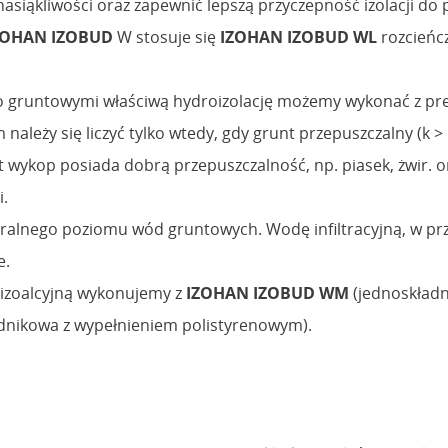
asiąkliwości oraz zapewnić lepszą przyczepność izolacji do
ZOHAN IZOBUD
W stosuje się
IZOHAN IZOBUD WL
rozcieńc
o gruntowymi właściwą hydroizolację możemy wykonać z p
m należy się liczyć tylko wtedy, gdy grunt przepuszczalny (
wykop posiada dobrą przepuszczalność, np. piasek, żwir. or
i.
ralnego poziomu wód gruntowych. Wodę infiltracyjną, w p
e.
izoalcyjną wykonujemy z
IZOHAN IZOBUD WM
(jednoskład
nikowa z wypełnieniem polistyrenowym).