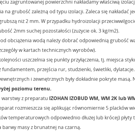
ęciu zagruntowanej powierzchni nakładamy właściwą izolac
a na grubość zależną od typu izolacji. Zaleca się nakładać 
grubszą niż 2 mm. W przypadku hydroizolacji przeciwwilgoc
ubość 2mm suchej pozostałości (zużycie ok. 3 kg/m2).
 od obciążenia wodą należy dobrać odpowiednią grubość w
(szczegóły w kartach technicznych wyrobów).
olejności uszczelnia się punkty przyłączenia, tj. miejsca styk
 fundamentem, przejścia rur, studzienki, świetliki, dylatacje
ewnętrznych i zewnętrznych były dokładnie pokryte masą. N
yżej poziomu terenu.
u warstwy z preparatu
IZOHAN IZOBUD WM, WM 2K lub WM
reparat rozmieszcza się aplikując równomiernie 5 placków wie
ków temperaturowych odpowiednio dłużej lub krócej) płyty t
na barwy masy z brunatnej na czarną.