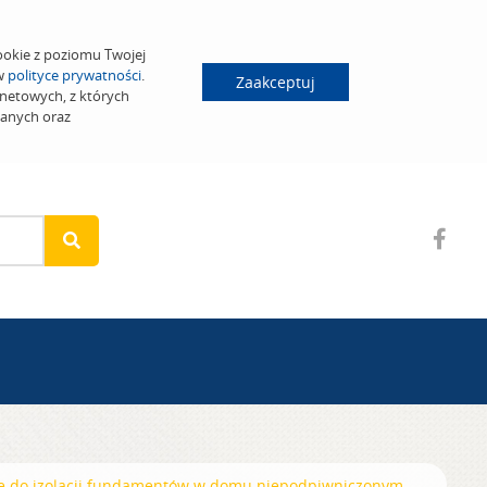
ookie z poziomu Twojej
 w
polityce prywatności
.
Zaakceptuj
netowych, z których
wanych oraz
e do izolacji fundamentów w domu niepodpiwniczonym