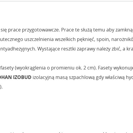
się prace przygotowawcze. Prace te służą temu aby zamknąć
 skutecznego uszczelnienia wszelkich pęknięć, spoin, narożn
ntyadhezyjnych. Wystające resztki zaprawy należy zbić, a kra
 fasety (wyokrąglenia o promieniu ok. 2 cm). Fasety wyko
OHAN IZOBUD
izolacyjną masą szpachlową gdy właściwą hy
).